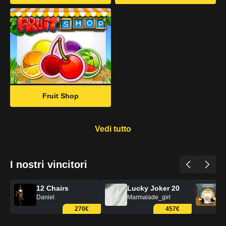
Fruit Shop
Vedi tutto
I nostri vincitori
12 Chairs
Lucky Joker 20
Lu
Daniel
Marmalade_girl
Br
270€
457€