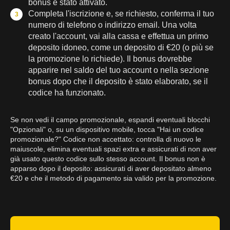
bonus è stato attivato.
Completa l'iscrizione e, se richiesto, conferma il tuo
numero di telefono o indirizzo email. Una volta
creato l'account, vai alla cassa e effettua un primo
deposito idoneo, come un deposito di €20 (o più se
la promozione lo richiede). Il bonus dovrebbe
apparire nel saldo del tuo account o nella sezione
bonus dopo che il deposito è stato elaborato, se il
codice ha funzionato.
Se non vedi il campo promozionale, espandi eventuali blocchi
"Opzionali" o, su un dispositivo mobile, tocca "Hai un codice
promozionale?" Codice non accettato: controlla di nuovo le
maiuscole, elimina eventuali spazi extra e assicurati di non aver
già usato questo codice sullo stesso account. Il bonus non è
apparso dopo il deposito: assicurati di aver depositato almeno
€20 e che il metodo di pagamento sia valido per la promozione.