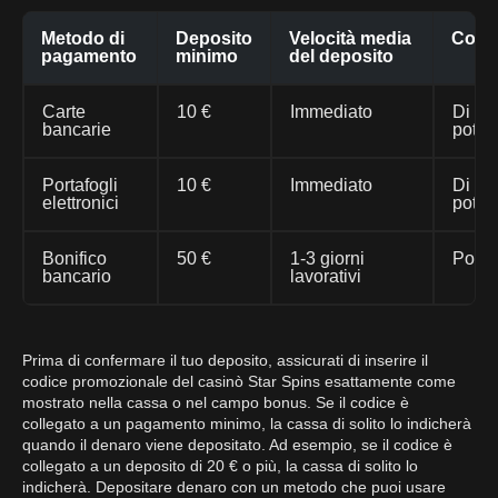
Metodo di
Deposito
Velocità media
Commi
pagamento
minimo
del deposito
Carte
10 €
Immediato
Di so
bancarie
potre
Portafogli
10 €
Immediato
Di so
elettronici
potre
Bonifico
50 €
1-3 giorni
Potre
bancario
lavorativi
Prima di confermare il tuo deposito, assicurati di inserire il
codice promozionale del casinò Star Spins esattamente come
mostrato nella cassa o nel campo bonus. Se il codice è
collegato a un pagamento minimo, la cassa di solito lo indicherà
quando il denaro viene depositato. Ad esempio, se il codice è
collegato a un deposito di 20 € o più, la cassa di solito lo
indicherà. Depositare denaro con un metodo che puoi usare