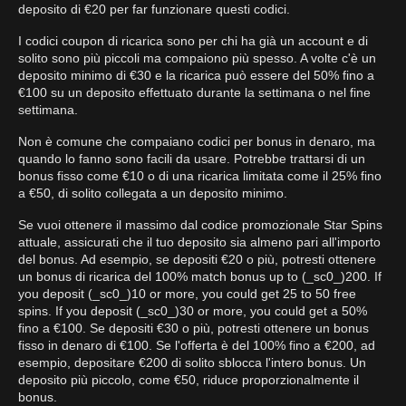
deposito di €20 per far funzionare questi codici.
I codici coupon di ricarica sono per chi ha già un account e di
solito sono più piccoli ma compaiono più spesso. A volte c'è un
deposito minimo di €30 e la ricarica può essere del 50% fino a
€100 su un deposito effettuato durante la settimana o nel fine
settimana.
Non è comune che compaiano codici per bonus in denaro, ma
quando lo fanno sono facili da usare. Potrebbe trattarsi di un
bonus fisso come €10 o di una ricarica limitata come il 25% fino
a €50, di solito collegata a un deposito minimo.
Se vuoi ottenere il massimo dal codice promozionale Star Spins
attuale, assicurati che il tuo deposito sia almeno pari all'importo
del bonus. Ad esempio, se depositi €20 o più, potresti ottenere
un bonus di ricarica del 100% match bonus up to (_sc0_)200. If
you deposit (_sc0_)10 or more, you could get 25 to 50 free
spins. If you deposit (_sc0_)30 or more, you could get a 50%
fino a €100. Se depositi €30 o più, potresti ottenere un bonus
fisso in denaro di €100. Se l'offerta è del 100% fino a €200, ad
esempio, depositare €200 di solito sblocca l'intero bonus. Un
deposito più piccolo, come €50, riduce proporzionalmente il
bonus.