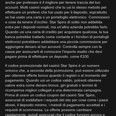
anche per prelevare è il migliore per tenere traccia del tuo
account. Molti casinò vogliono che tu usi lo stesso metodo per
effettuare un prelievo che hai usato per il deposito, soprattutto
se hai usato una carta o un portafoglio elettronico. Commissioni
e cose da tenere d'occhio: Star Spins di solito non addebita
extra per i depositi normali, ma un'altra azienda potrebbe farlo.
Quando usi una carta di credito per acquistare qualcosa, la tua
banca potrebbe trattarlo come contante e i fornitori di portafogli
elettronici potrebbero addebitare una piccola commissione per
aggiungere denaro al tuo account. Controlla sempre con la
cassa per assicurarti di conoscere l'importo esatto che devi
pagare prima di effettuare un deposito, come €100.
Il codice promozionale del casinò Star Spins è un numero
univoco che, a seconda della promozione, può essere utilizzato
per ottenere offerte bonus quando ti registri o al momento del
pagamento. Quando usi un codice valido, potresti ottenere
valore extra come denaro bonus, giri gratuiti o termini di
ricompensa migliori collegati a una determinata campagna.
Prima di usare un codice coupon del casinò Star Spins,
assicurati di soddisfare i requisiti del sito per cose come i paesi
idonei, il deposito minimo, i metodi di pagamento accettati e i
requisiti di scommessa. Le offerte possono cambiare
rapidamente, quindi assicurati che il codice funzioni ancora e